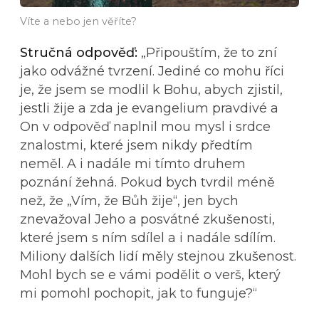
Víte a nebo jen věříte?
Stručná odpověď:
„Připouštím, že to zní
jako odvážné tvrzení. Jediné co mohu říci
je, že jsem se modlil k Bohu, abych zjistil,
jestli žije a zda je evangelium pravdivé a
On v odpověď naplnil mou mysl i srdce
znalostmi, které jsem nikdy předtím
neměl. A i nadále mi tímto druhem
poznání žehná. Pokud bych tvrdil méně
než, že „Vím, že Bůh žije“, jen bych
znevažoval Jeho a posvátné zkušenosti,
které jsem s ním sdílel a i nadále sdílím.
Miliony dalších lidí měly stejnou zkušenost.
Mohl bych se e vámi podělit o verš, který
mi pomohl pochopit, jak to funguje?“