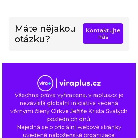
Máte nějakou
Kontaktujte
otázku?
nás
Všechna práva vyhrazena. viraplus.cz je
nezávislá globální iniciativa vedená
věrnými členy Církve Ježíše Krista Svatých
posledních dnů.
Nejedná se o oficiální webové stránky
uvedené náboženské organizace.