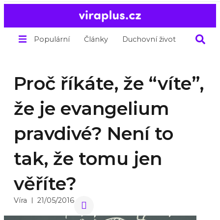
Populární
Články
Duchovní život
O nás
Proč říkáte, že “víte”,
že je evangelium
pravdivé? Není to
tak, že tomu jen
věříte?
Víra
21/05/2016