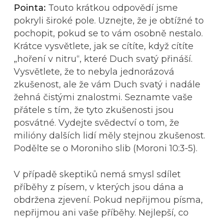
Pointa:
Touto krátkou odpovědí jsme
pokryli široké pole. Uznejte, že je obtížné to
pochopit, pokud se to vám osobně nestalo.
Krátce vysvětlete, jak se cítíte, když cítíte
„hoření v nitru“, které Duch svatý přináší.
Vysvětlete, že to nebyla jednorázová
zkušenost, ale že vám Duch svatý i nadále
žehná čistými znalostmi. Seznamte vaše
přátele s tím, že tyto zkušenosti jsou
posvátné. Vydejte svědectví o tom, že
milióny dalších lidí měly stejnou zkušenost.
Podělte se o Moroniho slib (Moroni 10:3-5).
V případě skeptiků nemá smysl sdílet
příběhy z písem, v kterých jsou dána a
obdržena zjevení. Pokud nepřijmou písma,
nepřijmou ani vaše příběhy. Nejlepší, co