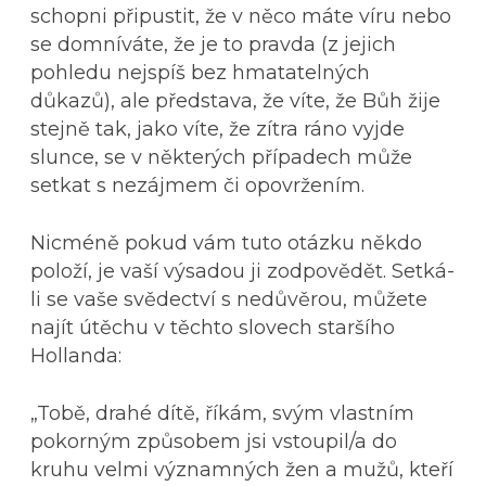
schopni připustit, že v něco máte víru nebo
se domníváte, že je to pravda (z jejich
pohledu nejspíš bez hmatatelných
důkazů), ale představa, že víte, že Bůh žije
stejně tak, jako víte, že zítra ráno vyjde
slunce, se v některých případech může
setkat s nezájmem či opovržením.
Nicméně pokud vám tuto otázku někdo
položí, je vaší výsadou ji zodpovědět. Setká-
li se vaše svědectví s nedůvěrou, můžete
najít útěchu v těchto slovech staršího
Hollanda:
„Tobě, drahé dítě, říkám, svým vlastním
pokorným způsobem jsi vstoupil/a do
kruhu velmi významných žen a mužů, kteří