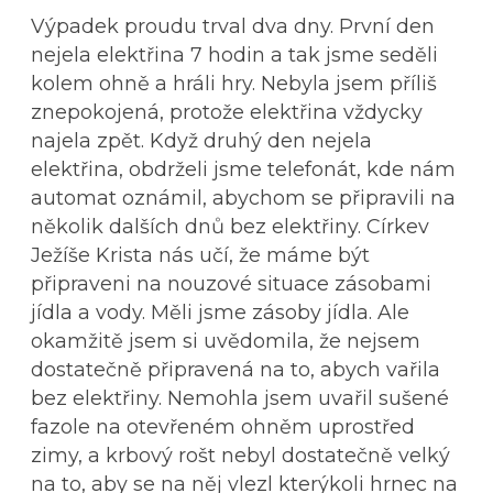
Výpadek proudu trval dva dny. První den
nejela elektřina 7 hodin a tak jsme seděli
kolem ohně a hráli hry. Nebyla jsem příliš
znepokojená, protože elektřina vždycky
najela zpět. Když druhý den nejela
elektřina, obdrželi jsme telefonát, kde nám
automat oznámil, abychom se připravili na
několik dalších dnů bez elektřiny. Církev
Ježíše Krista nás učí, že máme být
připraveni na nouzové situace zásobami
jídla a vody. Měli jsme zásoby jídla. Ale
okamžitě jsem si uvědomila, že nejsem
dostatečně připravená na to, abych vařila
bez elektřiny. Nemohla jsem uvařil sušené
fazole na otevřeném ohněm uprostřed
zimy, a krbový rošt nebyl dostatečně velký
na to, aby se na něj vlezl kterýkoli hrnec na