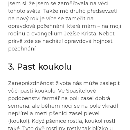
jsem si, že jsem se zaměřovala na věci
tohoto světa. Takže mé druhé předsevzetí
na nový rok je více se zaměřit na
opravdová požehnání, která mám – na moji
rodinu a evangelium Ježíše Krista. Neboť
právě zde se nachází opravdová hojnost
požehnání.
3. Past koukolu
Zaneprázdněnost života nás může zaslepit
vůči pasti koukolu. Ve Spasitelově
podobenství farmář na poli zasel dobrá
semena, ale během noci se na pole vkradl
nepřítel a mezi pšenici zasel plevel
(koukol). Když pšenice rostla, koukol rostl
také. Tyto dvě rostliny rostly tak blízko u