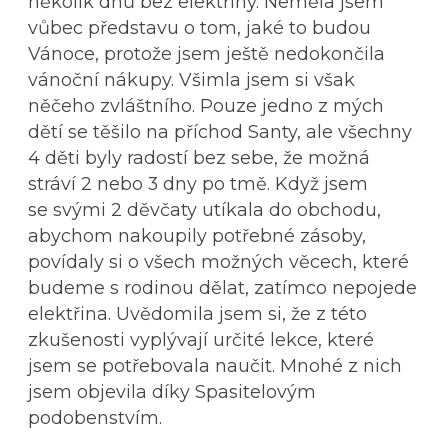
několik dnů bez elektřiny. Neměla jsem
vůbec představu o tom, jaké to budou
Vánoce, protože jsem ještě nedokončila
vánoční nákupy. Všimla jsem si však
něčeho zvláštního. Pouze jedno z mých
dětí se těšilo na příchod Santy, ale všechny
4 děti byly radostí bez sebe, že možná
stráví 2 nebo 3 dny po tmě. Když jsem
se svými 2 děvčaty utíkala do obchodu,
abychom nakoupily potřebné zásoby,
povídaly si o všech možných věcech, které
budeme s rodinou dělat, zatímco nepojede
elektřina. Uvědomila jsem si, že z této
zkušenosti vyplývají určité lekce, které
jsem se potřebovala naučit. Mnohé z nich
jsem objevila díky Spasitelovým
podobenstvím.