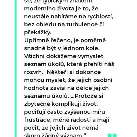
se, že typickým znakem
moderního života je to, že
neustále nabíráme na rychlosti,
bez ohledu na turbulence či
překážky.
Upřímně řečeno, je poměrně
snadné být v jednom kole.
Všichni dokážeme vymyslet
seznam úkolů, které přehltí náš
rozvrh. Někteří si dokonce
mohou myslet, že jejich osobní
hodnota závisí na délce jejich
seznamu úkolů. …Protože si
zbytečně komplikují život,
pociťují často zvýšenou míru
frustrace, méně radosti a mají
pocit, že jejich život nemá
skoro žádný význam.“