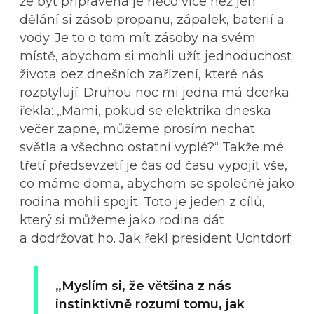
že být připravená je něco více než jen
dělání si zásob propanu, zápalek, baterií a
vody. Je to o tom mít zásoby na svém
místě, abychom si mohli užít jednoduchost
života bez dnešních zařízení, které nás
rozptylují. Druhou noc mi jedna má dcerka
řekla: „Mami, pokud se elektrika dneska
večer zapne, můžeme prosím nechat
světla a všechno ostatní vyplé?“ Takže mé
třetí předsevzetí je čas od času vypojit vše,
co máme doma, abychom se společně jako
rodina mohli spojit. Toto je jeden z cílů,
který si můžeme jako rodina dát
a dodržovat ho. Jak řekl president Uchtdorf:
„Myslím si, že většina z nás
instinktivně rozumí tomu, jak