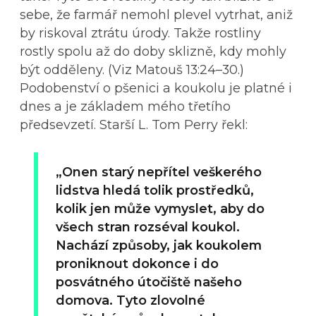
sebe, že farmář nemohl plevel vytrhat, aniž
by riskoval ztrátu úrody. Takže rostliny
rostly spolu až do doby sklizně, kdy mohly
být odděleny. (Viz Matouš 13:24–30.)
Podobenství o pšenici a koukolu je platné i
dnes a je základem mého třetího
předsevzetí. Starší L. Tom Perry řekl:
„Onen starý nepřítel veškerého
lidstva hledá tolik prostředků,
kolik jen může vymyslet, aby do
všech stran rozséval koukol.
Nachází způsoby, jak koukolem
proniknout dokonce i do
posvátného útočiště našeho
domova. Tyto zlovolné