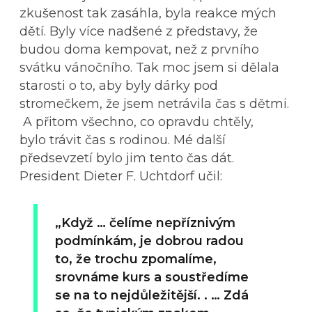
zkušenost tak zasáhla, byla reakce mých
dětí. Byly více nadšené z představy, že
budou doma kempovat, než z prvního
svátku vánočního. Tak moc jsem si dělala
starosti o to, aby byly dárky pod
stromečkem, že jsem netrávila čas s dětmi.
A přitom všechno, co opravdu chtěly,
bylo trávit čas s rodinou. Mé další
předsevzetí bylo jim tento čas dát.
President Dieter F. Uchtdorf učil:
„Když … čelíme nepříznivým
podmínkám, je dobrou radou
to, že trochu zpomalíme,
srovnáme kurs a soustředíme
se na to nejdůležitější. . … Zdá