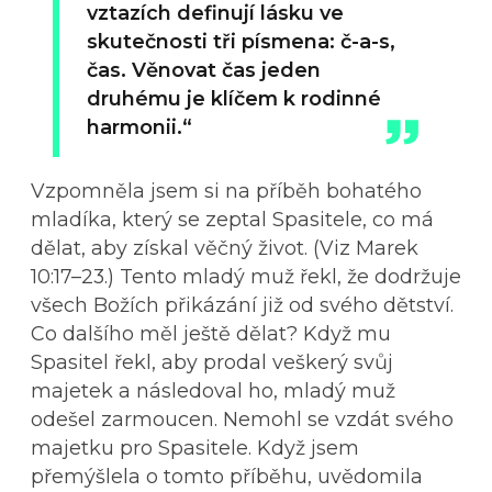
vztazích definují lásku ve
skutečnosti tři písmena: č-a-s,
čas. Věnovat čas jeden
druhému je klíčem k rodinné
harmonii.“
Vzpomněla jsem si na příběh bohatého
mladíka, který se zeptal Spasitele, co má
dělat, aby získal věčný život. (Viz Marek
10:17–23.) Tento mladý muž řekl, že dodržuje
všech Božích přikázání již od svého dětství.
Co dalšího měl ještě dělat? Když mu
Spasitel řekl, aby prodal veškerý svůj
majetek a následoval ho, mladý muž
odešel zarmoucen. Nemohl se vzdát svého
majetku pro Spasitele. Když jsem
přemýšlela o tomto příběhu, uvědomila