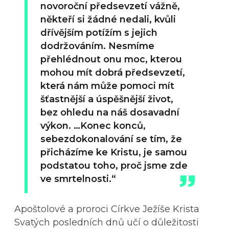
novoroční předsevzetí vážně,
někteří si žádné nedali, kvůli
dřívějším potížím s jejich
dodržováním. Nesmíme
přehlédnout onu moc, kterou
mohou mít dobrá předsevzetí,
která nám může pomoci mít
šťastnější a úspěšnější život,
bez ohledu na náš dosavadní
výkon. …Konec konců,
sebezdokonalování se tím, že
přicházíme ke Kristu, je samou
podstatou toho, proč jsme zde
ve smrtelnosti.“
Apoštolové a proroci Církve Ježíše Krista
Svatých posledních dnů učí o důležitosti