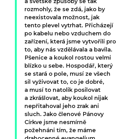
a světské způsoby se tak
rozmohly, že se zdá, jako by
neexistovala možnost, jak
tento plevel vytrhat. Přicházejí
po kabelu nebo vzduchem do
zařízení, která jsme vytvořili pro
to, aby nás vzdělávala a bavila.
Pšenice a koukol rostou velmi
blízko u sebe. Hospodář, který
se stará o pole, musí ze všech
sil vyživovat to, co je dobré,
a musí to natolik posilovat
a zkrášlovat, aby koukol nijak
nepřitahoval jeho zrak ani
sluch. Jako členové Pánovy
Církve jsme nesmírně
požehnáni tím, že máme
drahocenné evangelium