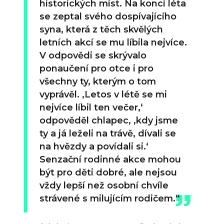
historických míst. Na konci léta
se zeptal svého dospívajícího
syna, která z těch skvělých
letních akcí se mu líbila nejvíce.
V odpovědi se skrývalo
ponaučení pro otce i pro
všechny ty, kterým o tom
vyprávěl. ‚Letos v létě se mi
nejvíce líbil ten večer,‘
odpověděl chlapec, ‚kdy jsme
ty a já leželi na trávě, dívali se
na hvězdy a povídali si.‘
Senzační rodinné akce mohou
být pro děti dobré, ale nejsou
vždy lepší než osobní chvíle
strávené s milujícím rodičem.“