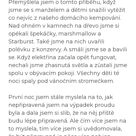
Přemýšlela jsem o tomto příběhu, když
jsme se s manželem a dětmi snažili vytěžit
co nejvíc z našeho domácího kempování.
Nad ohněm v kamnech na dřevo jsme si
opékali špekáčky, marshmallow a
Starburst. Také jsme na nich uvařili
polévku z konzervy. A smáli jsme se a bavili
se. Když elektřina začala opět fungovat,
nechali jsme zhasnutá světla a zůstali jsme
spolu v obývacím pokoji. Všechny děti té
noci spaly pod vánočním stromečkem.
První noc jsem stále myslela na to, jak
nepřipravená jsem na výpadek proudu
byla a dala jsem si slib, že na něj příště
budu lépe připravená. Ale čím více jsem na
to myslela, tím více jsem si uvědomovala,