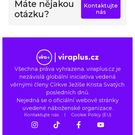
Máte nějakou
Kontaktujte
otázku?
nás
Všechna práva vyhrazena. viraplus.cz je
nezávislá globální iniciativa vedená
věrnými členy Církve Ježíše Krista Svatých
posledních dnů.
Nejedná se o oficiální webové stránky
uvedené náboženské organizace.
Kontaktujte nás
Cookie Policy (EU)