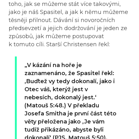
toho, jak se můžeme stát více takovými,
jako je náš Spasitel, a jak k němu můžeme
těsněji přilnout. Dávání si novoročních
předsevzetí a jejich dodržování je jeden ze
způsobů, jak můžeme postupovat
k tomuto cíli. Starší Christensen řekl:
„V kázání na hoře je
zaznamenáno, že Spasitel řekl:
‚Buďtež vy tedy dokonalí, jako i
Otec váš, kterýž jest v
nebesích, dokonalý jest.‘
(Matouš 5:48.) V překladu
Josefa Smitha je první část této
věty přeložena jako ,Je vám
tudíž přikázáno, abyste byli
dokonalí‘ (PJS, Matouš 5:50).