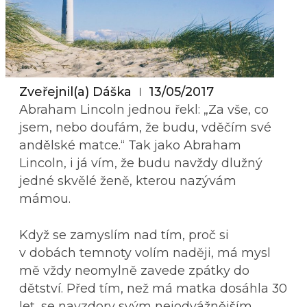
Zveřejnil(a)
Dáška
13/05/2017
Abraham Lincoln jednou řekl: „Za vše, co
jsem, nebo doufám, že budu, vděčím své
andělské matce.“ Tak jako Abraham
Lincoln, i já vím, že budu navždy dlužný
jedné skvělé ženě, kterou nazývám
mámou.
Když se zamyslím nad tím, proč si
v dobách temnoty volím naději, má mysl
mě vždy neomylně zavede zpátky do
dětství. Před tím, než má matka dosáhla 30
let, se navzdory svým nejodvážnějším