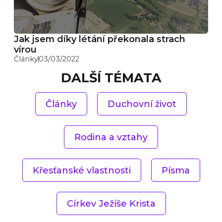
Jak jsem díky létání překonala strach
vírou
Články
03/03/2022
DALŠÍ TÉMATA
Články
Duchovní život
Rodina a vztahy
Křesťanské vlastnosti
Písma
Církev Ježíše Krista