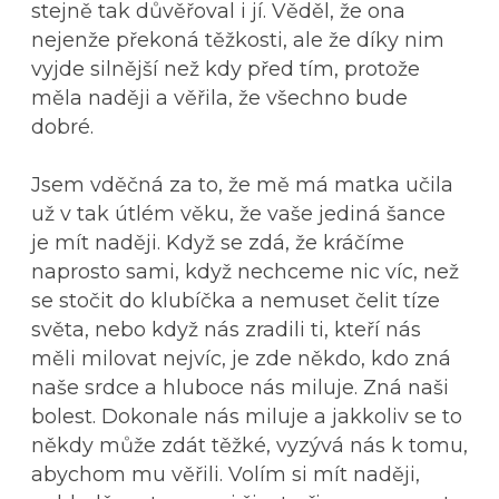
stejně tak důvěřoval i jí. Věděl, že ona
nejenže překoná těžkosti, ale že díky nim
vyjde silnější než kdy před tím, protože
měla naději a věřila, že všechno bude
dobré.
Jsem vděčná za to, že mě má matka učila
už v tak útlém věku, že vaše jediná šance
je mít naději. Když se zdá, že kráčíme
naprosto sami, když nechceme nic víc, než
se stočit do klubíčka a nemuset čelit tíze
světa, nebo když nás zradili ti, kteří nás
měli milovat nejvíc, je zde někdo, kdo zná
naše srdce a hluboce nás miluje. Zná naši
bolest. Dokonale nás miluje a jakkoliv se to
někdy může zdát těžké, vyzývá nás k tomu,
abychom mu věřili. Volím si mít naději,