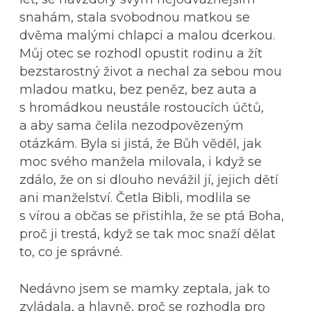
snahám, stala svobodnou matkou se
dvěma malými chlapci a malou dcerkou.
Můj otec se rozhodl opustit rodinu a žít
bezstarostný život a nechal za sebou mou
mladou matku, bez peněz, bez auta a
s hromádkou neustále rostoucích účtů,
a aby sama čelila nezodpovězeným
otázkám. Byla si jistá, že Bůh věděl, jak
moc svého manžela milovala, i když se
zdálo, že on si dlouho nevážil jí, jejich dětí
ani manželství. Četla Bibli, modlila se
s vírou a občas se přistihla, že se ptá Boha,
proč ji trestá, když se tak moc snaží dělat
to, co je správné.
Nedávno jsem se mamky zeptala, jak to
zvládala, a hlavně, proč se rozhodla pro