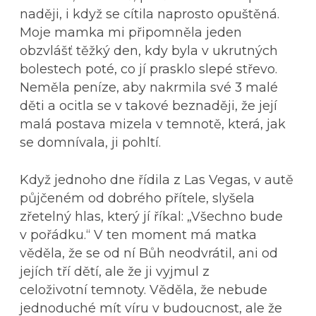
naději, i když se cítila naprosto opuštěná.
Moje mamka mi připomněla jeden
obzvlášť těžký den, kdy byla v ukrutných
bolestech poté, co jí prasklo slepé střevo.
Neměla peníze, aby nakrmila své 3 malé
děti a ocitla se v takové beznaději, že její
malá postava mizela v temnotě, která, jak
se domnívala, ji pohltí.
Když jednoho dne řídila z Las Vegas, v autě
půjčeném od dobrého přítele, slyšela
zřetelný hlas, který jí říkal: „Všechno bude
v pořádku.“ V ten moment má matka
věděla, že se od ní Bůh neodvrátil, ani od
jejích tří dětí, ale že ji vyjmul z
celoživotní temnoty. Věděla, že nebude
jednoduché mít víru v budoucnost, ale že