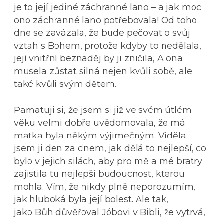
je to její jediné záchranné lano – a jak moc
ono záchranné lano potřebovala! Od toho
dne se zavázala, že bude pečovat o svůj
vztah s Bohem, protože kdyby to nedělala,
její vnitřní beznaděj by ji zničila, A ona
musela zůstat silná nejen kvůli sobě, ale
také kvůli svým dětem.
Pamatuji si, že jsem si již ve svém útlém
věku velmi dobře uvědomovala, že má
matka byla někým výjimečným. Viděla
jsem ji den za dnem, jak dělá to nejlepší, co
bylo v jejich silách, aby pro mě a mé bratry
zajistila tu nejlepší budoucnost, kterou
mohla. Vím, že nikdy plně neporozumím,
jak hluboká byla její bolest. Ale tak,
jako Bůh důvěřoval Jóbovi v Bibli, že vytrvá,