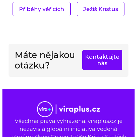
Příběhy věřících
Ježíš Kristus
Máte nějakou
Kontaktujte
otázku?
nás
Všechna práva vyhrazena. viraplus.cz je
nezávislá globální iniciativa vedená
věrnými členy Církve Ježíše Krista Svatých