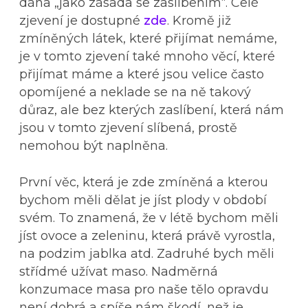
dána „jako zásada se zaslíbením“. Celé
zjevení je dostupné
zde
. Kromě již
zmíněných látek, které přijímat nemáme,
je v tomto zjevení také mnoho věcí, které
přijímat máme a které jsou velice často
opomíjené a neklade se na ně takový
důraz, ale bez kterých zaslíbení, která nám
jsou v tomto zjevení slíbená, prostě
nemohou být naplněna.
První věc, která je zde zmíněná a kterou
bychom měli dělat je jíst plody v období
svém. To znamená, že v létě bychom měli
jíst ovoce a zeleninu, která právě vyrostla,
na podzim jablka atd. Zadruhé bych měli
střídmé užívat maso. Nadměrná
konzumace masa pro naše tělo opravdu
není dobrá a spíše nám škodí, než je