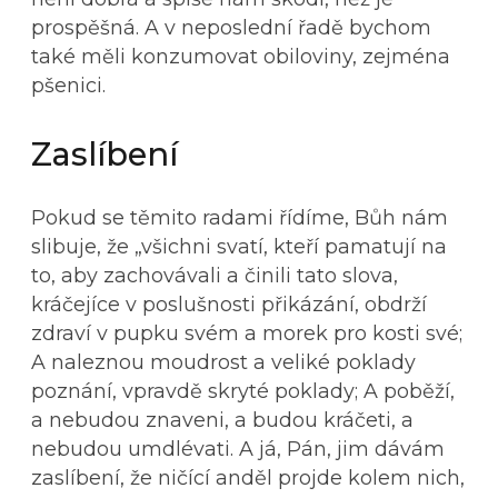
prospěšná. A v neposlední řadě bychom
také měli konzumovat obiloviny, zejména
pšenici.
Zaslíbení
Pokud se těmito radami řídíme, Bůh nám
slibuje, že „všichni svatí, kteří pamatují na
to, aby zachovávali a činili tato slova,
kráčejíce v poslušnosti přikázání, obdrží
zdraví v pupku svém a morek pro kosti své;
A naleznou moudrost a veliké poklady
poznání, vpravdě skryté poklady; A poběží,
a nebudou znaveni, a budou kráčeti, a
nebudou umdlévati. A já, Pán, jim dávám
zaslíbení, že ničící anděl projde kolem nich,