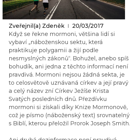
Zveřejnil(a)
Zdeněk
20/03/2017
Když se řekne mormoni, většina lidí si
vybaví „náboženskou sektu, která
praktikuje polygamii a žijí podle
nesmyslných zákonů“. Bohužel, anebo spíš
bohudík, ani jedna z těchto informací není
pravdivá. Mormoni nejsou žádná sekta, je
to celosvětově uznávaná církev a její pravý
a celý název zní Církev Ježíše Krista
Svatých posledních dnů. Přezdívku
mormoni si získali díky Knize Mormonově,
což je písmo (náboženský text) srovnatelný
s Biblí, kterou přeložil Prorok Joseph Smith.
Ani druhá dezinformace není pravdivá.