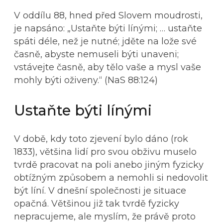
V oddílu 88, hned před Slovem moudrosti,
je napsáno: „Ustaňte býti línými; … ustaňte
spáti déle, než je nutné; jděte na lože své
časně, abyste nemuseli býti unaveni;
vstávejte časně, aby tělo vaše a mysl vaše
mohly býti oživeny.“ (NaS 88:124)
Ustaňte býti línými
V době, kdy toto zjevení bylo dáno (rok
1833), většina lidí pro svou obživu muselo
tvrdě pracovat na poli anebo jiným fyzicky
obtížným způsobem a nemohli si nedovolit
být líní. V dnešní společnosti je situace
opačná. Většinou již tak tvrdě fyzicky
nepracujeme, ale myslím, že právě proto