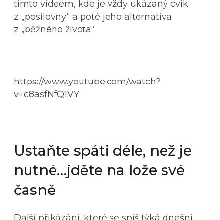
tímto videem, kde je vždy ukázaný cvik
z „posilovny“ a poté jeho alternativa
z „běžného života“.
https://www.youtube.com/watch?
v=o8asfNfQ1VY
Ustaňte spáti déle, než je
nutné…jděte na lože své
časně
Další přikázání, které se spíš týká dnešní