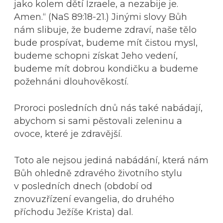
jako kolem dětí Izraele, a nezabije je.
Amen.“ (NaS 89:18-21.) Jinými slovy Bůh
nám slibuje, že budeme zdraví, naše tělo
bude prospívat, budeme mít čistou mysl,
budeme schopni získat Jeho vedení,
budeme mít dobrou kondičku a budeme
požehnáni dlouhověkostí.
Proroci posledních dnů nás také nabádají,
abychom si sami pěstovali zeleninu a
ovoce, které je zdravější.
Toto ale nejsou jediná nabádání, která nám
Bůh ohledně zdravého životního stylu
v posledních dnech (období od
znovuzřízení evangelia, do druhého
příchodu Ježíše Krista) dal.