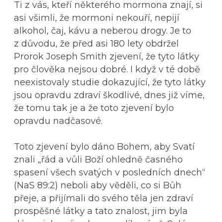
Ti z vás, kteří některého mormona znají, si
asi všimli, že mormoni nekouří, nepijí
alkohol, čaj, kávu a neberou drogy. Je to
z důvodu, že před asi 180 lety obdržel
Prorok Joseph Smith zjevení, že tyto látky
pro člověka nejsou dobré. I když v té době
neexistovaly studie dokazující, že tyto látky
jsou opravdu zdraví škodlivé, dnes již víme,
že tomu tak je a že toto zjevení bylo
opravdu nadčasové.
Toto zjevení bylo dáno Bohem, aby Svatí
znali „řád a vůli Boží ohledně časného
spasení všech svatých v posledních dnech“
(NaS 89:2) neboli aby věděli, co si Bůh
přeje, a přijímali do svého těla jen zdraví
prospěšné látky a tato znalost, jim byla