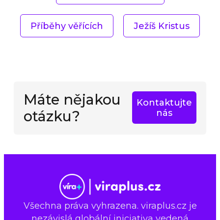
Příběhy věřících
Ježíš Kristus
Máte nějakou
Kontaktujte
otázku?
nás
Všechna práva vyhrazena. viraplus.cz je
nezávislá globální iniciativa vedená