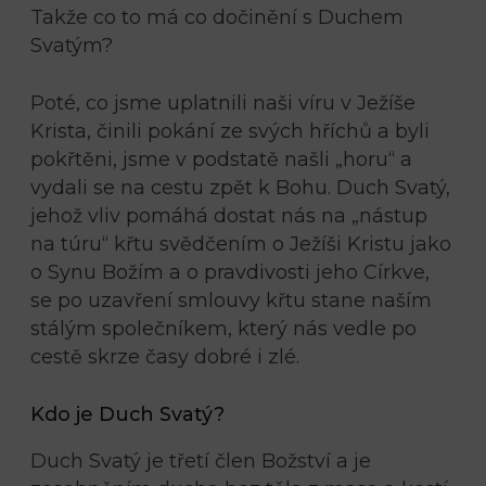
Takže co to má co dočinění s Duchem
Svatým?
Poté, co jsme uplatnili naši víru v Ježíše
Krista, činili pokání ze svých hříchů a byli
pokřtěni, jsme v podstatě našli „horu“ a
vydali se na cestu zpět k Bohu. Duch Svatý,
jehož vliv pomáhá dostat nás na „nástup
na túru“ křtu svědčením o Ježíši Kristu jako
o Synu Božím a o pravdivosti jeho Církve,
se po uzavření smlouvy křtu stane naším
stálým společníkem, který nás vedle po
cestě skrze časy dobré i zlé.
Kdo je Duch Svatý?
Duch Svatý je třetí člen Božství a je