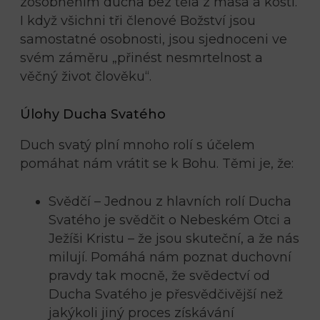
zosobněním ducha bez těla z masa a kostí.
I když všichni tři členové Božství jsou
samostatné osobnosti, jsou sjednoceni ve
svém záměru „přinést nesmrtelnost a
věčný život člověku“.
Úlohy Ducha Svatého
Duch svatý plní mnoho rolí s účelem
pomáhat nám vrátit se k Bohu. Těmi je, že:
Svědčí – Jednou z hlavních rolí Ducha
Svatého je svědčit o Nebeském Otci a
Ježíši Kristu – že jsou skuteční, a že nás
milují. Pomáhá nám poznat duchovní
pravdy tak mocně, že svědectví od
Ducha Svatého je přesvědčivější než
jakýkoli jiný proces získávání