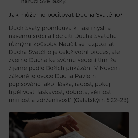
náručí Své lásky.
Jak můžeme pociťovat Ducha Svatého?
Duch Svatý promlouvá k naší mysli a
našemu srdci a lidé cítí Ducha Svatého
různými způsoby. Naučit se rozpoznat
Ducha Svatého je celoživotní proces, ale
zveme Ducha ke svému vedení tím, že
žijeme podle Božích přikázání. V Novém
zákoně je ovoce Ducha Pavlem
popisováno jako „láska, radost, pokoj,
trpělivost, laskavost, dobrota, věrnost,
mírnost a zdrženlivost“ (Galatským 5:22–23).