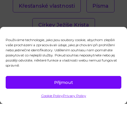
Křesťanské vlastnosti
Písma
Církev Ježíše Krista
Používáme technologie, jako jsou soubory cookie, abychom zlepšili
Příběhy věřících
Ježíš Kristus
vaše procházení a zpracovávali údaje, jako je chování při prohlížení
nebo jedinečné identifikátory. Udělením souhlasu nám pomáháte
poskytovat co nejlepší služby. Pokud souhlas neposkytnete nebo jej
později odvoláte, některé funkce a vlastnosti webu nemusí fungovat
správně.
Přijmout
Máte nějakou
Kontaktujte
otázku?
nás
Cookie Policy
Privacy Policy