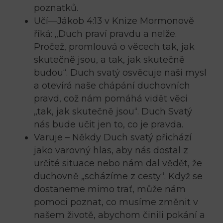
poznatků.
Učí—Jákob 4:13 v Knize Mormonově
říká: „Duch praví pravdu a nelže.
Pročež, promlouvá o věcech tak, jak
skutečně jsou, a tak, jak skutečně
budou“. Duch svatý osvěcuje naši mysl
a otevírá naše chápání duchovních
pravd, což nám pomáhá vidět věci
„tak, jak skutečně jsou“. Duch Svatý
nás bude učit jen to, co je pravda.
Varuje – Někdy Duch svatý přichází
jako varovný hlas, aby nás dostal z
určité situace nebo nám dal vědět, že
duchovně „scházíme z cesty“. Když se
dostaneme mimo trať, může nám
pomoci poznat, co musíme změnit v
našem životě, abychom činili pokání a