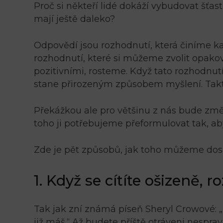
Proč si někteří lidé dokáží vybudovat šťas
mají ještě daleko?
Odpovědí jsou rozhodnutí, která činíme ka
rozhodnutí, které si můžeme zvolit opak
pozitivními, rosteme. Když tato rozhodnut
stane přirozeným způsobem myšlení. Tak
Překážkou ale pro většinu z nás bude změ
toho ji potřebujeme přeformulovat tak, ab
Zde je pět způsobů, jak toho můžeme dos
1. Když se cítíte ošizeně, 
Tak jak zní známá píseň Sheryl Crowové: „
již máš.“ Až budete příště otráveni nesprave