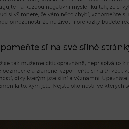
reagujte na každou negativní myšlenku tak, že si vy
kud si všimnete, že vám něco chybí, vzpomeňte si n
ruhou přirozeností, že na životní překážky budete r
vzpomeňte si na své silné stránk
yž se tak můžeme cítit oprávněně, nepřispívá to 
íte bezmocně a zraněně, vzpomeňte si na tři věci, v
ností, díky kterým jste silní a významní. Upevněte 
ěnila to, kým jste. Nejste okolnosti, ve kterých s