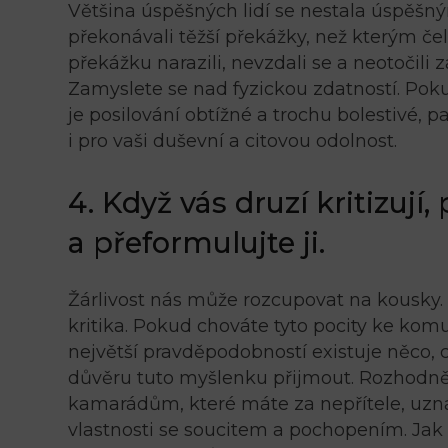
Většina úspěšných lidí se nestala úspěšný
překonávali těžší překážky, než kterým čel
překážku narazili, nevzdali se a neotočili z
Zamyslete se nad fyzickou zdatností. Poku
je posilování obtížné a trochu bolestivé, p
i pro vaši duševní a citovou odolnost.
4. Když vás druzí kritizují,
a přeformulujte ji.
Žárlivost nás může rozcupovat na kousky. 
kritika. Pokud chováte tyto pocity ke komu
největší pravděpodobností existuje něco,
důvěru tuto myšlenku přijmout. Rozhodněte
kamarádům, které máte za nepřítele, uznání
vlastnosti se soucitem a pochopením. Jak 