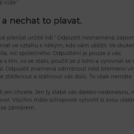
 růže.“
a nechat to plavat.
ě přerůst určité lidi.“ Odpustit neznamená zapo
vat ve vztahu s někým, kdo vám ublížil. Ve skute
la, nic společného. Odpuštění je pouze o vás.
 tím, co se stalo, poučit se z toho a vyrovnat se s
l. Odpustit znamená odmítnout nést břemeno vin
e ztěžknout a stáhnout vás dolů. To však nemáte
jen chcete. Jen ty slabé vás daleko nedonesou, 
yivor. Všichni máte schopnost vytvořit si svou vlast
a se záměrem.