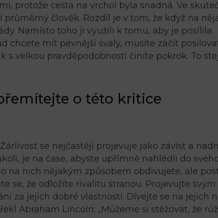
mi, protože cesta na vrchol byla snadná. Ve skute
í průměrný člověk. Rozdíl je v tom, že když na ně
ády. Namísto toho ji využili k tomu, aby je posílila.
d chcete mít pevnější svaly, musíte začít posilova
ak s velkou pravděpodobností činíte pokrok. To ste
 přemítejte o této kritice
Žárlivost se nejčastěji projevuje jako závist a na
koli, je na čase, abyste upřímně nahlédli do svého 
 co na nich nějakým způsobem obdivujete, ale pos
 se, že odložíte rivalitu stranou. Projevujte svým
 za jejich dobré vlastnosti. Dívejte se na jejich 
řekl Abraham Lincoln: „Můžeme si stěžovat, že rů