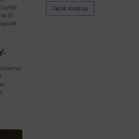
tvoříte
Ježíš Kristus
a tři
eagovat
y.
k našemu
e
si
e