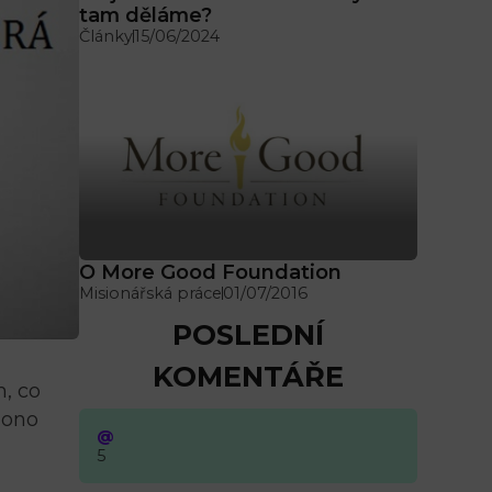
tam děláme?
Články
15/06/2024
O More Good Foundation
Misionářská práce
01/07/2016
POSLEDNÍ
KOMENTÁŘE
m, co
 ono
@
5