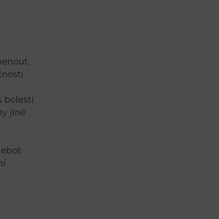
menout.
čnosti
 bolestí
y jiné
neboť
ní