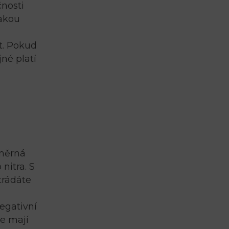
čnosti
jakou
t. Pokud
jné platí
dměrná
nitra. S
trádáte
negativní
že mají