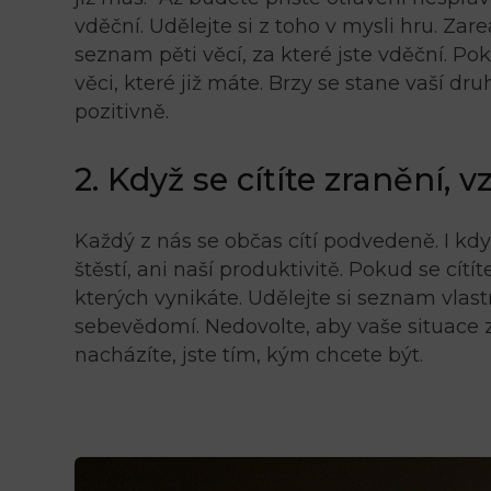
vděční. Udělejte si z toho v mysli hru. Za
seznam pěti věcí, za které jste vděční. Po
věci, které již máte. Brzy se stane vaší d
pozitivně.
2. Když se cítíte zranění, 
Každý z nás se občas cítí podvedeně. I kd
štěstí, ani naší produktivitě. Pokud se cít
kterých vynikáte. Udělejte si seznam vlast
sebevědomí. Nedovolte, aby vaše situace zm
nacházíte, jste tím, kým chcete být.