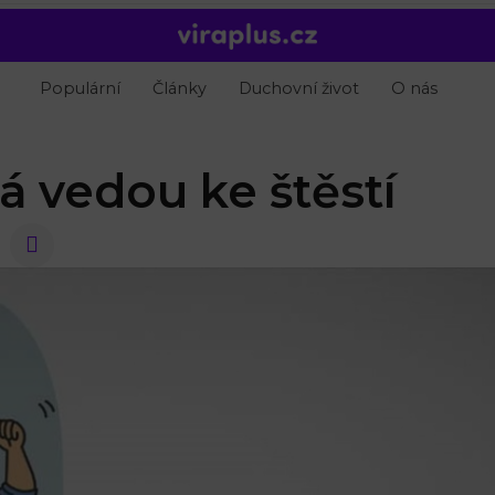
Populární
Články
Duchovní život
O nás
rá vedou ke štěstí