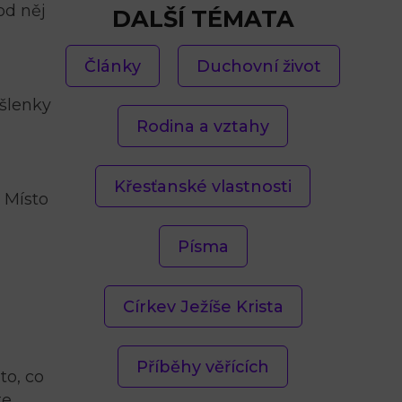
od něj
DALŠÍ TÉMATA
Články
Duchovní život
yšlenky
Rodina a vztahy
Křesťanské vlastnosti
 Místo
Písma
Církev Ježíše Krista
Příběhy věřících
to, co
te