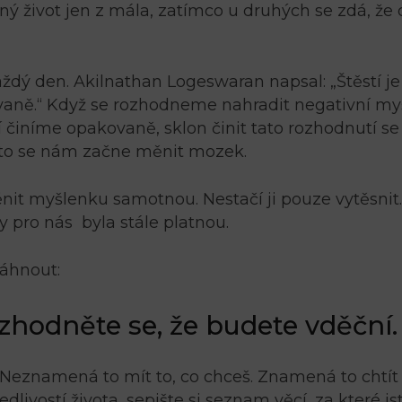
tný život jen z mála, zatímco u druhých se zdá, že 
ždý den. Akilnathan Logeswaran napsal: „Štěstí je
ovaně.“ Když se rozhodneme nahradit negativní m
í činíme opakovaně, sklon činit tato rozhodnutí se
to se nám začne měnit mozek.
nit myšlenku samotnou. Nestačí ji pouze vytěsnit.
y pro nás byla stále platnou.
áhnout:
rozhodněte se, že budete vděční.
Neznamená to mít to, co chceš. Znamená to chtít 
dlivostí života, sepište si seznam věcí, za které js