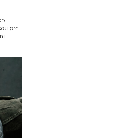
ko
sou pro
ni