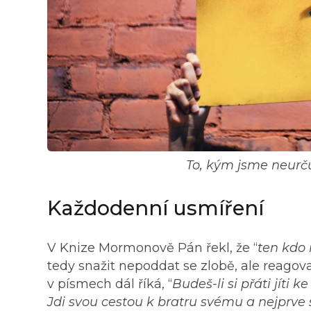
To, kým jsme neurčuj
Každodenní usmíření
V Knize Mormonově Pán řekl, že “
ten kdo 
tedy snažit nepoddat se zlobě, ale reagova
v písmech dál říká, “
Budeš-li si přáti jíti 
Jdi svou cestou k bratru svému a nejprve