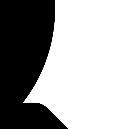
Slavnostní otevření a zasvěcení
nového kůlového centra v Praze
Články
04/05/2026
Jak jsem díky létání překonala
strach vírou
Články
03/03/2022
DALŠÍ TÉMATA