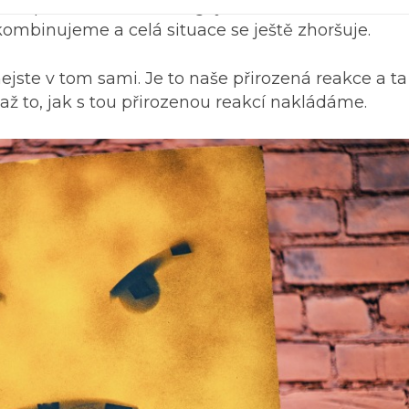
ebezpečí a bolesti nereagujeme na duševní ohrože
ombinujeme a celá situace se ještě zhoršuje.
ejste v tom sami. Je to naše přirozená reakce a ta
ž to, jak s tou přirozenou reakcí nakládáme.