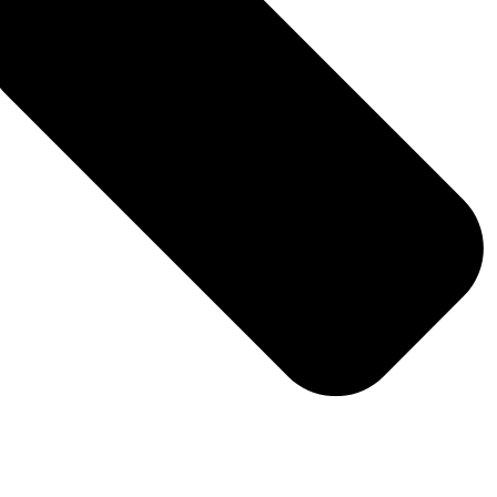
Články
Duchovní život
hou
Rodina a vztahy
sou
Křesťanské vlastnosti
erou se
Písma
tí
Církev Ježíše Krista
Příběhy věřících
Ježíš Kristus
ní
ní naše
rožením
Jindy
eme se