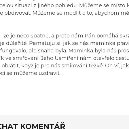
celou situaci z jiného pohledu. Můžeme se místo 
 obdivovat. Můžeme se modlit o to, abychom měli
, že je něco špatně, a proto nám Pán pomáhá skr
e důležité. Pamatuju si, jak se nás maminka prav
o fungovalo, ale snaha byla. Maminka byla náš pros
ník ve smiřování. Jeho Usmíření nám otevřelo cest
rátit, když je pro nás smiřování těžké. On ví, ja
ocí se můžeme uzdravit.
CHAT KOMENTÁŘ