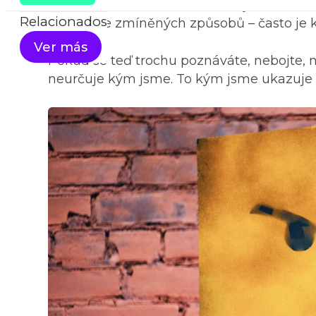
na jednom místě. Narozdíl od fyzického n
Relacionados
jedním ze zmíněných způsobů – často je k
Ver más
Pokud se teď trochu poznáváte, nebojte, n
neurčuje kým jsme. To kým jsme ukazuje a