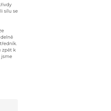
křivdy
 sílu se
ze
idelně
tředník.
u zpět k
k jsme