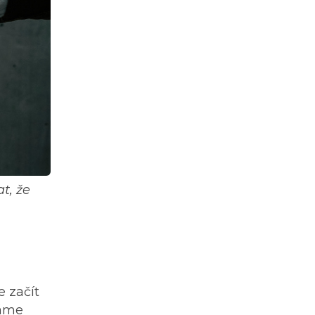
t, že
 začít
máme