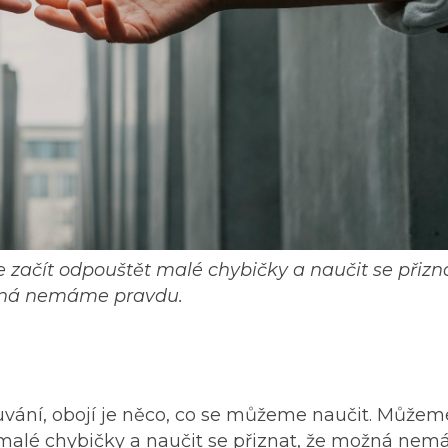
ačít odpouštět malé chybičky a naučit se přizna
ná nemáme pravdu.
vání, obojí je něco, co se můžeme naučit. Můžeme
malé chybičky a naučit se přiznat, že možná ne