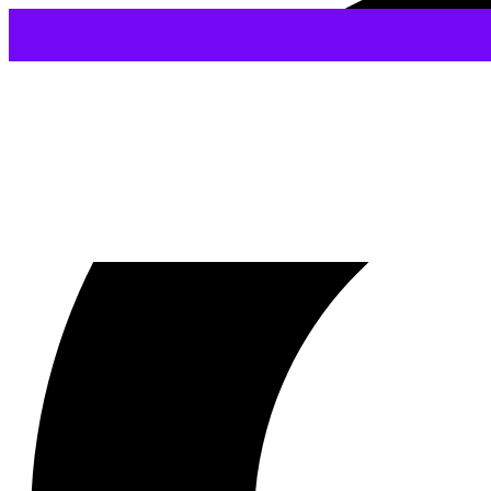
Odpustit a zapom
Křesťanské vlastnosti
02/04/2019
Zkopírovat