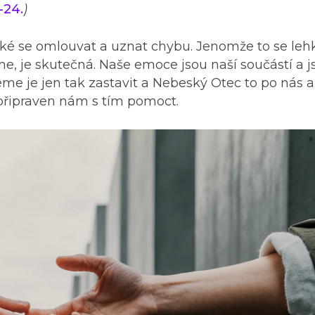
-24.
)
ké se omlouvat a uznat chybu. Jenomže to se leh
íme, je skutečná. Naše emoce jsou naší součástí a j
me je jen tak zastavit a Nebeský Otec to po nás a
 připraven nám s tím pomoct.