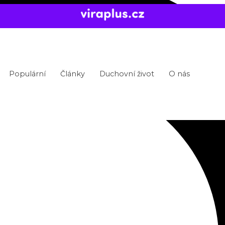
Populární
Články
Duchovní život
O nás
enout – ale jak?
 odkaz