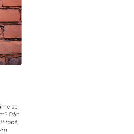
áme se
tím? Pán
ti tobě,
lým