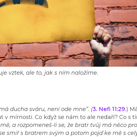
e vztek, ale to, jak s ním naložíme.
má ducha sváru, není ode mne”. (
3. Nefi 11:29
.
) M
t v mírnosti. Co když se nám to ale nedaří? Co s 
ke mě, a rozpomeneš-li se, že bratr tvůj má něco pro
 se smiř s bratrem svým a potom pojď ke mě s ce